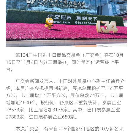
第
134届中国进出口商品交易会（广交会）将在10月
15日至11月4日内分三期举办，同时常态化运营线上平
台。
广交会新闻发言人、中国对外贸易中心副主任徐兵介
绍，本届广交会规模再创新高，展览总面积扩至155万平
方米，比上届增加5万平方米。展位总数7.4万个，比上届
增加近4600个。按各期、各展区不重复统计，参展企业
28533家，比上届增加3135家。其中，出口展参展企业
27883家，进口展参展企业650家。
本次广交会，有来自215个国家和地区的10万多名采