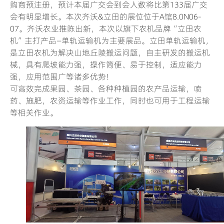
购商预注册，预计本届广交会到会人数将比第133届广交
会有明显增长。本次齐沃&立田的展位位于A馆8.0N06-
07。齐沃农业推陈出新，本次以旗下农机品牌“立田农
机”主打产品—单轨运输机为主要展品。立田单轨运输机，
是立田农机为解决山地丘陵搬运问题，自主研发的搬运机
械，具有爬坡能力强，操作简便、易于控制，适应能力
强，应用范围广等诸多优势！
可高效完成果园、茶园、各种种植园的农产品运输，喷
药、施肥，农资运输等作业工作，同时也可用于工程运输
等相关作业。